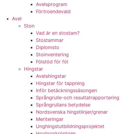
Avelsprogram
Förtroendevald
Avel
Ston
Vad är en stostam?
Stostammar
Diplomsto
Stoinventering
Fölstöd för föl
Hingstar
Avelshingstar
Hingstar för tappning
Inför betäckningssäsongen
Språngrulle-och resultatrapportering
Språngrullans betydelse
Nordsvenska hingstlinjer/grenar
Meriteringar
Unghingstutbildningsprojektet
Hovbroskröntgen